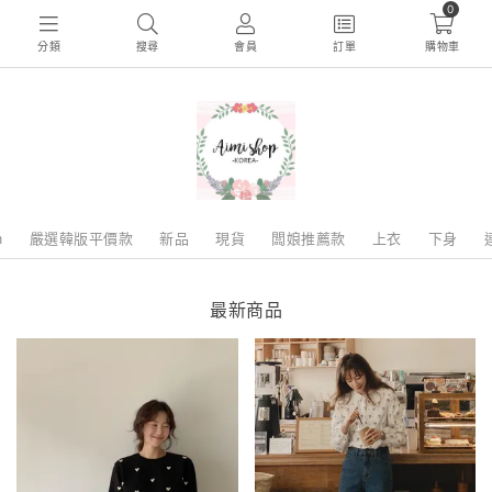
0
分類
搜尋
會員
訂單
購物車
m
嚴選韓版平價款
新品
現貨
闆娘推薦款
上衣
下身
最新商品