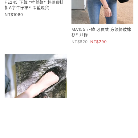
FE245 正韓 *推薦款* 超顯瘦排
扣A字牛仔裙F 深藍現貨
1080
MA155 正韓 必買款 方領條紋棉
衫F 紅條
620
290