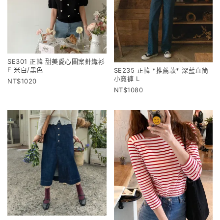
SE301 正韓 甜美愛心圖案針織衫
F 米白/黑色
SE235 正韓 *推薦款* 深藍直筒
小寬褲 L
1020
1080