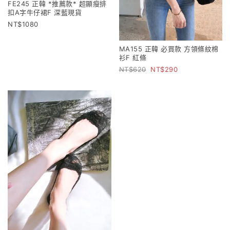
FE245 正韓 *推薦款* 超顯瘦排
扣A字牛仔裙F 深藍現貨
1080
MA155 正韓 必買款 方領條紋棉
衫F 紅條
620
290