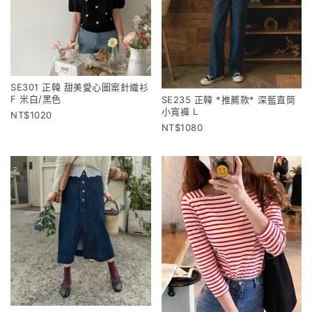
SE301 正韓 甜美愛心圖案針織衫
F 米白/黑色
SE235 正韓 *推薦款* 深藍直筒
小寬褲 L
1020
1080