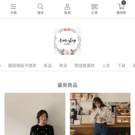
0
分類
搜尋
會員
訂單
購物車
m
嚴選韓版平價款
新品
現貨
闆娘推薦款
上衣
下身
最新商品