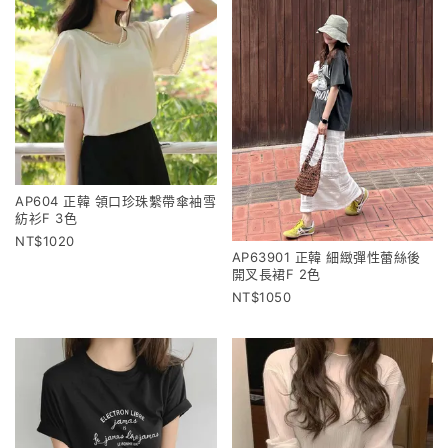
AP604 正韓 領口珍珠繫帶傘袖雪
紡衫F 3色
1020
AP63901 正韓 細緻彈性蕾絲後
開叉長裙F 2色
1050