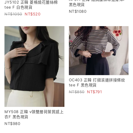
JY5102 正韓 菱格燒花蕾絲棉
黑色現貨
tee F 白色現貨
1080
1050
520
OC403 正韓 打摺滾邊拼接條紋
tee F 黑色現貨
850
791
MY508 正韓 v領雙層荷葉質感上
衣F 黑色現貨
980