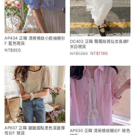
AP434 正韓 清爽格紋小膨袖襯衫
OC402 正韓 飄飄絲質仙女長裙F
F 藍色現貨
米白現貨
920
1280
1190
AP607 正韓 皺皺圓點黑色滾邊彈
AP630 正韓 清新條紋襯衫F 綠色
性衫F 現貨