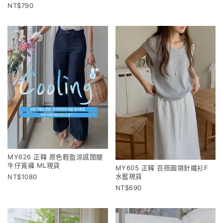
790
MY626 正韓 原色輕盈涼感闊腿
牛仔寬褲 ML現貨
MY605 正韓 百搭圓領針織衫F
水藍現貨
1080
690