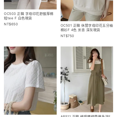
OC503 正韓 字母印花舒服厚棉
短tee F 白色現貨
650
OC501 正韓 休閒字母印花五分袖
棉衫F 4色 米杏 深灰現貨
750
AP511 正韓 細肩腰綁帶連身洋F