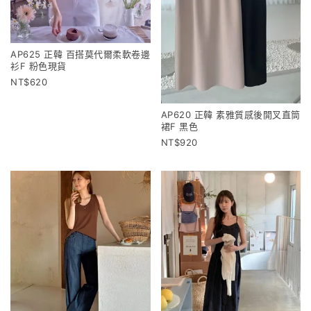
AP625 正韓 百搭莫代爾柔軟卷邊
衫F 粉色現貨
620
AP620 正韓 素雅質感後開叉直筒
裙F 黑色
920