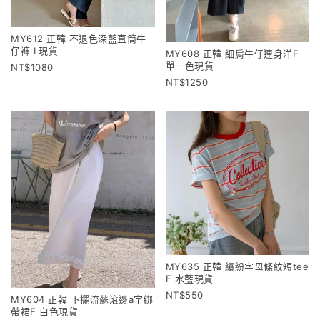
MY612 正韓 不退色深藍直筒牛
仔褲 L現貨
MY608 正韓 細肩牛仔連身洋F
單一色現貨
1080
1250
MY635 正韓 繽紛字母條紋短tee
F 水藍現貨
550
MY604 正韓 下擺流蘇滾邊a字綁
帶裙F 白色現貨