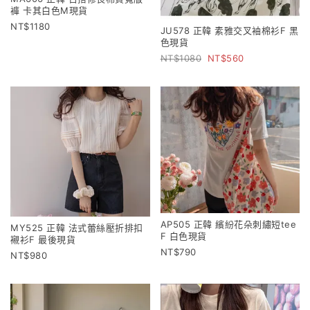
褲 卡其白色M現貨
1180
JU578 正韓 素雅交叉袖棉衫F 黑
色現貨
1080
560
AP505 正韓 繽紛花朵刺繡短tee
MY525 正韓 法式蕾絲壓折排扣
F 白色現貨
襯衫F 最後現貨
790
980