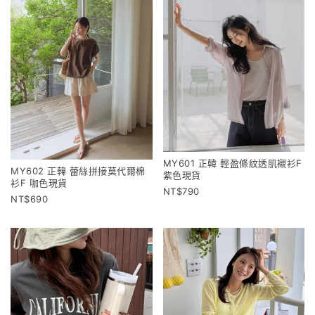
MY601 正韓 輕盈條紋透肌襯衫F
MY602 正韓 蕾絲拼接莫代爾棉
紫色現貨
衫F 咖色現貨
790
690