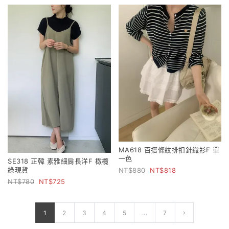
MA618 百搭條紋排扣針織衫F 單
一色
SE318 正韓 素雅細肩長洋F 橄欖
綠現貨
880
818
780
725
1
2
3
4
5
...
7