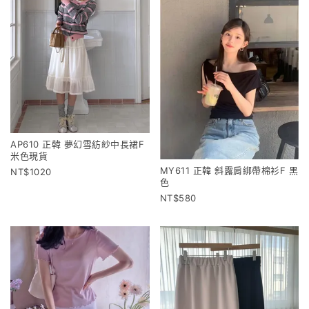
AP610 正韓 夢幻雪紡紗中長裙F
米色現貨
MY611 正韓 斜露肩綁帶棉衫F 黑
1020
色
580