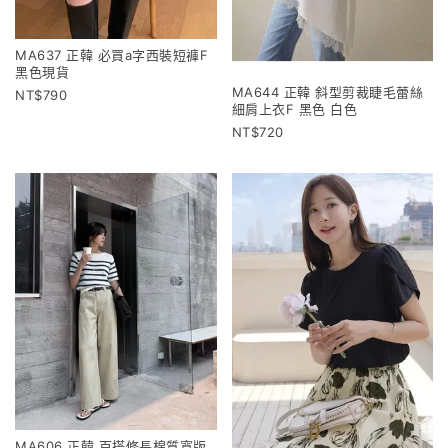
MA637 正韓 必買a字西裝短褲F
黑色現貨
MA644 正韓 斜型剪裁睫毛蕾絲
790
細肩上衣F 黑色 白色
720
MA606 正韓 百搭修長棉質寬版