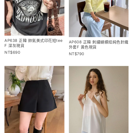
AP638 正韓 帥氣美式印花短tee
AP608 正韓 刺繡蝴蝶結純色針織
F 深灰現貨
外套F 黃色現貨
690
790