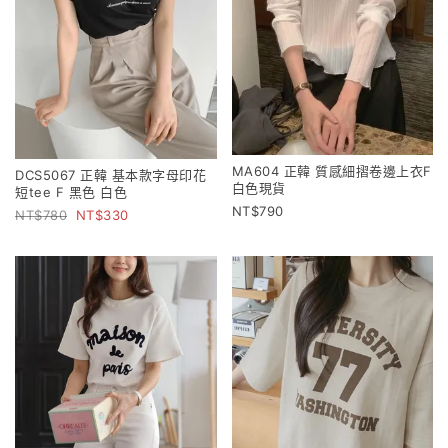
MA604 正韓 質感細摺卷邊上衣F
DCS5067 正韓 基本款字母印花
白色現貨
短tee F 黑色 白色
790
780
330