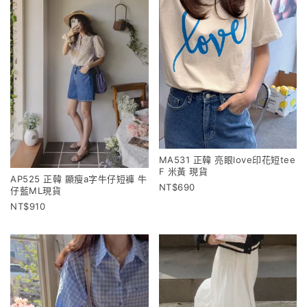
MA531 正韓 亮眼love印花短tee
F 米黃 現貨
AP525 正韓 顯瘦a字牛仔短褲 牛
690
仔藍ML現貨
910