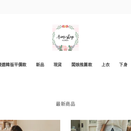
嚴選韓版平價款
新品
現貨
闆娘推薦款
上衣
下身
最新商品