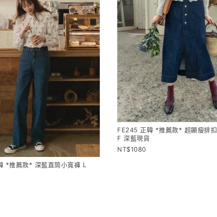
FE245 正韓 *推薦款* 超顯瘦排
F 深藍現貨
1080
正韓 *推薦款* 深藍直筒小寬褲 L