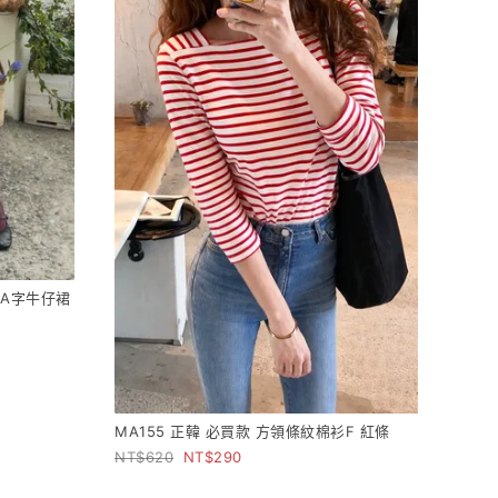
扣A字牛仔裙
MA155 正韓 必買款 方領條紋棉衫F 紅條
620
290