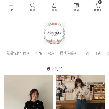
0
分類
搜尋
會員
訂單
購物車
m
嚴選韓版平價款
新品
現貨
闆娘推薦款
上衣
下身
最新商品