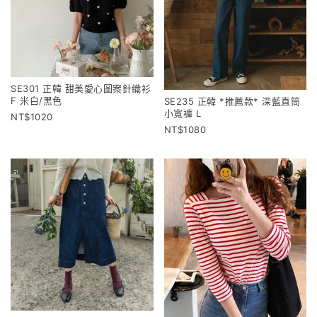
SE301 正韓 甜美愛心圖案針織衫
F 米白/黑色
SE235 正韓 *推薦款* 深藍直筒
小寬褲 L
1020
1080