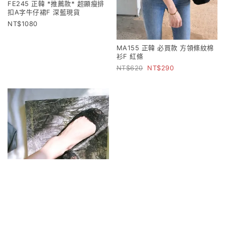
FE245 正韓 *推薦款* 超顯瘦排
扣A字牛仔裙F 深藍現貨
1080
MA155 正韓 必買款 方領條紋棉
衫F 紅條
620
290