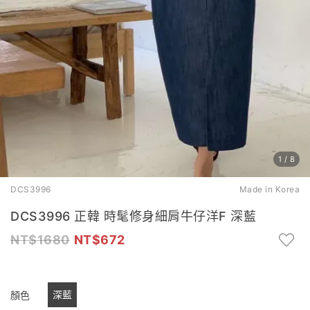
1
/
8
DCS3996
Made in Korea
DCS3996 正韓 時髦修身細肩牛仔洋F 深藍
1680
672
深藍
顏色