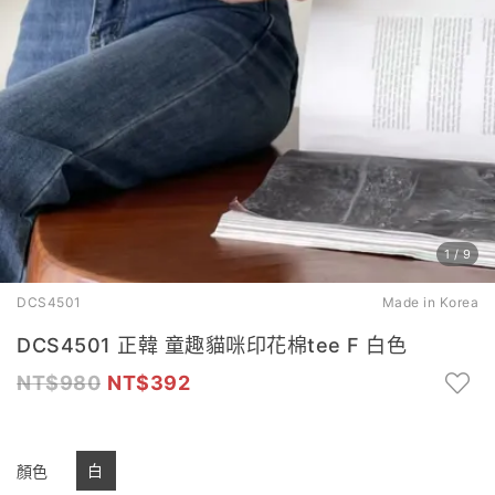
1
/
9
DCS4501
Made in Korea
DCS4501 正韓 童趣貓咪印花棉tee F 白色
980
392
白
顏色