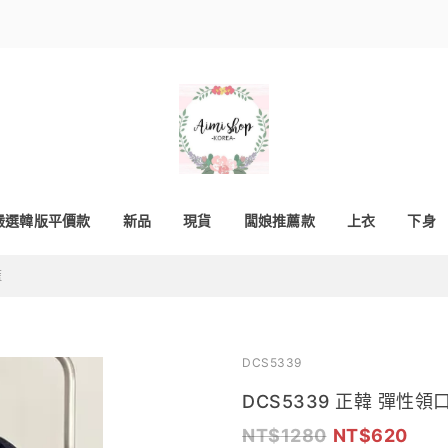
嚴選韓版平價款
新品
現貨
闆娘推薦款
上衣
下身
藍
DCS5339
DCS5339 正韓 彈性
1280
620