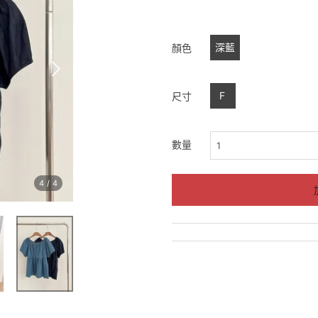
深藍
顏色
F
尺寸
數量
4
/
4