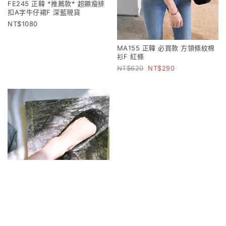
FE245 正韓 *推薦款* 超顯瘦排
扣A字牛仔裙F 深藍現貨
1080
MA155 正韓 必買款 方領條紋棉
衫F 紅條
620
290