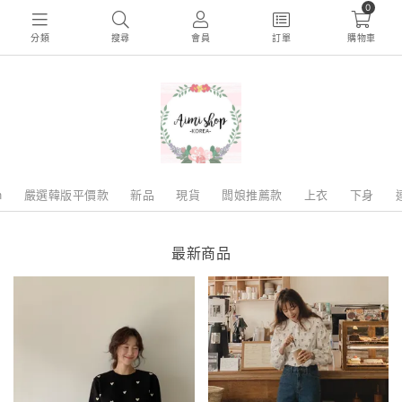
0
分類
搜尋
會員
訂單
購物車
m
嚴選韓版平價款
新品
現貨
闆娘推薦款
上衣
下身
最新商品