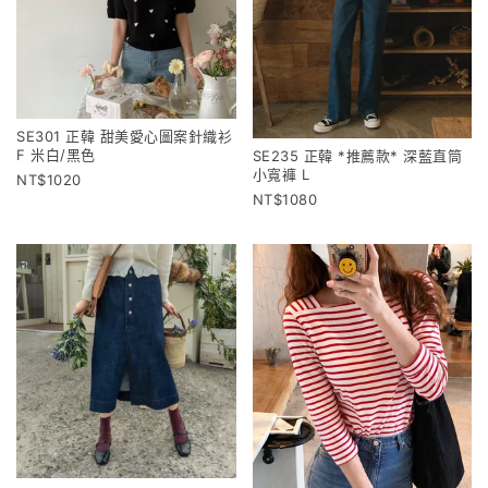
SE301 正韓 甜美愛心圖案針織衫
F 米白/黑色
SE235 正韓 *推薦款* 深藍直筒
小寬褲 L
1020
1080