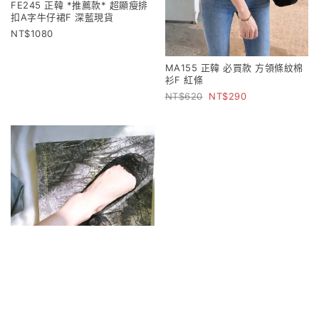
FE245 正韓 *推薦款* 超顯瘦排
扣A字牛仔裙F 深藍現貨
1080
MA155 正韓 必買款 方領條紋棉
衫F 紅條
620
290