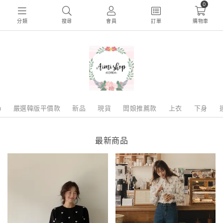
0
分類
搜尋
會員
訂單
購物車
m
嚴選韓版平價款
新品
現貨
闆娘推薦款
上衣
下身
最新商品