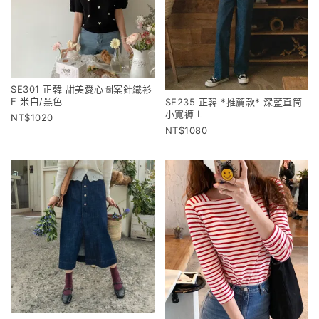
SE301 正韓 甜美愛心圖案針織衫
F 米白/黑色
SE235 正韓 *推薦款* 深藍直筒
小寬褲 L
1020
1080