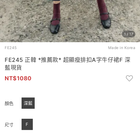
1
/
17
FE245
Made in Korea
FE245 正韓 *推薦款* 超顯瘦排扣A字牛仔裙F 深
藍現貨
1080
深藍
顏色
F
尺寸