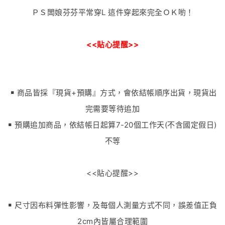
ＰＳ闆娘芬芬平常穿L 這件穿起來完全ＯＫ喲！
<<貼心提醒>>
￭ 商品皆採『現貨+預購』方式，會依結帳順序出貨，現貨出
完需要等待追加
￭ 預購追加商品，依結帳日起算7-20個工作天(不含國定假日)
不等
<<貼心提醒>>
￭ 尺寸因布料彈性影響，及每個人測量方式不同，誤差值正負
2cm內皆屬合理範圍