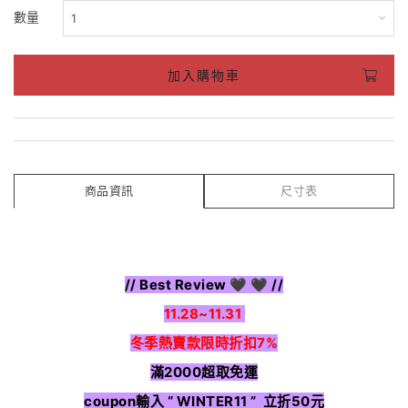
數量
加入購物車
商品資訊
尺寸表
// Best Review 🖤 🖤 //
11.28~11.31
冬季熱賣款限時折扣7%
滿2000超取免運
coupon輸入 “ WINTER11 ” 立折50元