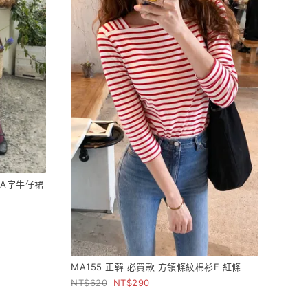
扣A字牛仔裙
MA155 正韓 必買款 方領條紋棉衫F 紅條
620
290