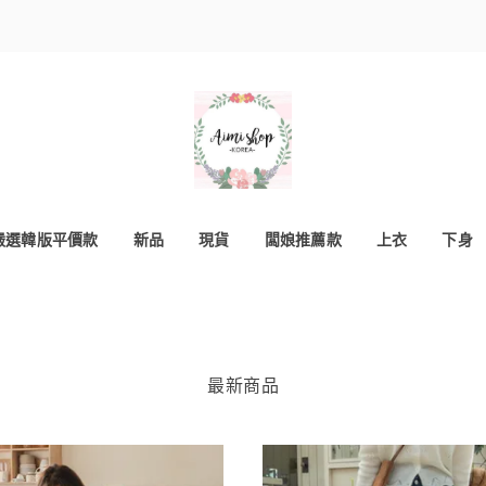
嚴選韓版平價款
新品
現貨
闆娘推薦款
上衣
下身
最新商品