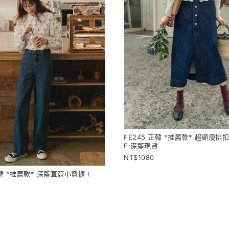
FE245 正韓 *推薦款* 超顯瘦排
F 深藍現貨
1080
正韓 *推薦款* 深藍直筒小寬褲 L