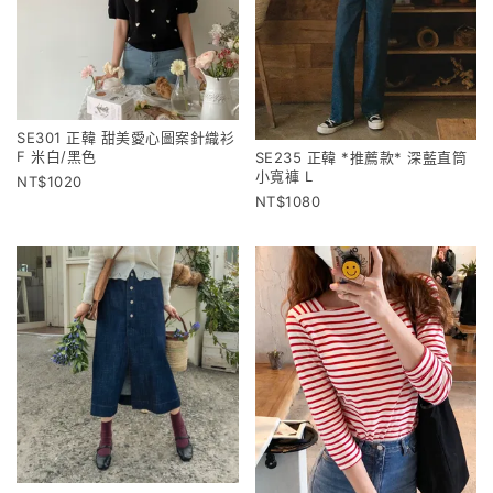
SE301 正韓 甜美愛心圖案針織衫
F 米白/黑色
SE235 正韓 *推薦款* 深藍直筒
小寬褲 L
1020
1080