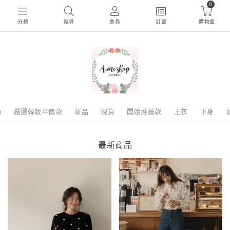
0
分類
搜尋
會員
訂單
購物車
m
嚴選韓版平價款
新品
現貨
闆娘推薦款
上衣
下身
最新商品