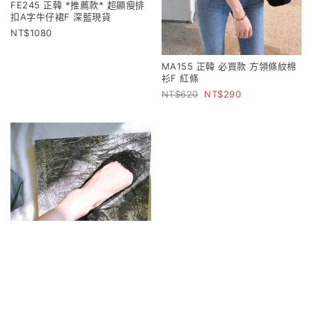
FE245 正韓 *推薦款* 超顯瘦排
扣A字牛仔裙F 深藍現貨
1080
MA155 正韓 必買款 方領條紋棉
衫F 紅條
620
290