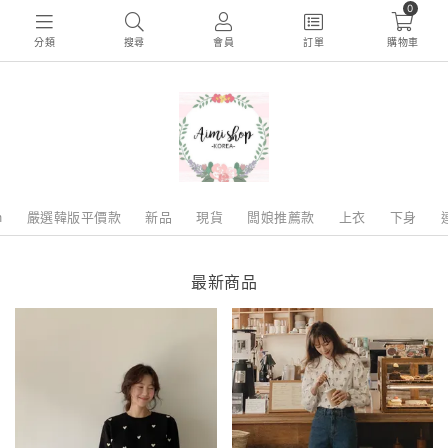
0
分類
搜尋
會員
訂單
購物車
m
嚴選韓版平價款
新品
現貨
闆娘推薦款
上衣
下身
最新商品