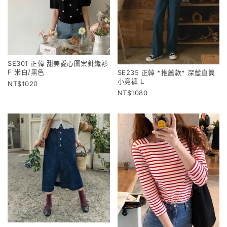
SE301 正韓 甜美愛心圖案針織衫
F 米白/黑色
SE235 正韓 *推薦款* 深藍直筒
小寬褲 L
1020
1080