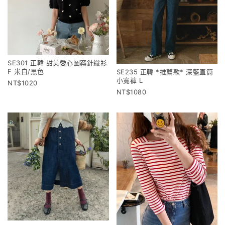
SE301 正韓 甜美愛心圖案針織衫
F 米白/黑色
SE235 正韓 *推薦款* 深藍直筒
小寬褲 L
1020
1080