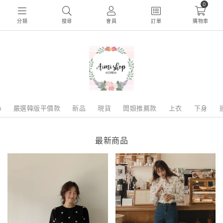
0
分類
搜尋
會員
訂單
購物車
m
嚴選韓版平價款
新品
現貨
闆娘推薦款
上衣
下身
最新商品