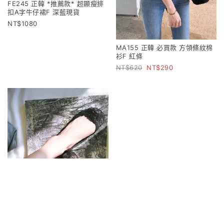
FE245 正韓 *推薦款* 超顯瘦排
扣A字牛仔裙F 深藍現貨
1080
MA155 正韓 必買款 方領條紋棉
衫F 紅條
620
290