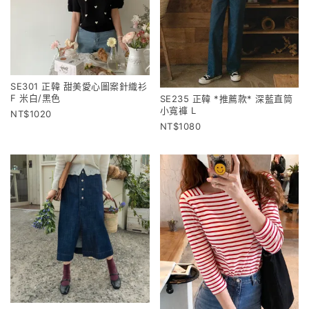
SE301 正韓 甜美愛心圖案針織衫
F 米白/黑色
SE235 正韓 *推薦款* 深藍直筒
小寬褲 L
1020
1080