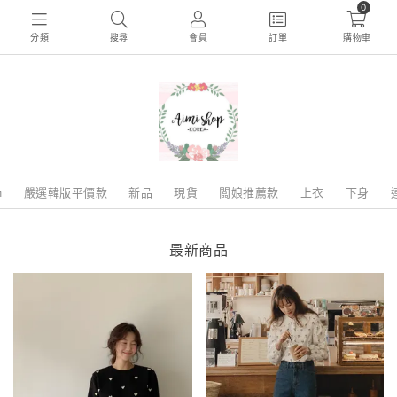
0
分類
搜尋
會員
訂單
購物車
m
嚴選韓版平價款
新品
現貨
闆娘推薦款
上衣
下身
最新商品